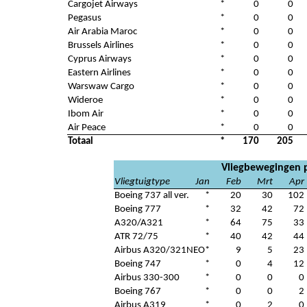
Cargojet Airways
*
0
0
Pegasus
*
0
0
Air Arabia Maroc
*
0
0
Brussels Airlines
*
0
0
Cyprus Airways
*
0
0
Eastern Airlines
*
0
0
Warswaw Cargo
*
0
0
Wideroe
*
0
0
Ibom Air
*
0
0
Air Peace
*
0
0
Totaal
*
170
205
Vliegbewegingen p
Vliegtuigtype
Jan
Feb
Mrt
Apr
Boeing 737 all ver.
*
20
30
102
Boeing 777
*
32
42
72
A320/A321
*
64
75
33
ATR 72/75
*
40
42
44
Airbus A320/321NEO
*
9
5
23
Boeing 747
*
0
4
12
Airbus 330-300
*
0
0
0
Boeing 767
*
0
0
2
Airbus A319
*
0
2
0