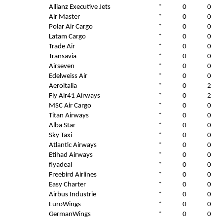
Allianz Executive Jets
*
0
0
Air Master
*
0
0
Polar Air Cargo
*
0
0
Latam Cargo
*
0
0
Trade Air
*
0
0
Transavia
*
0
0
Airseven
*
0
0
Edelweiss Air
*
0
0
Aeroitalia
*
0
2
Fly Air41 Airways
*
0
2
MSC Air Cargo
*
0
0
Titan Airways
*
0
0
Alba Star
*
0
0
Sky Taxi
*
0
0
Atlantic Airways
*
0
0
Etihad Airways
*
0
0
flyadeal
*
0
0
Freebird Airlines
*
0
0
Easy Charter
*
0
0
Airbus Industrie
*
0
0
EuroWings
*
0
0
GermanWings
*
0
0