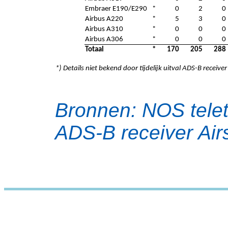
Embraer E190/E290
*
0
2
0
Airbus A220
*
5
3
0
Airbus A310
*
0
0
0
Airbus A306
*
0
0
0
Totaal
*
170
205
288
*) Details niet bekend door tijdelijk uitval ADS-B receiver
Bronnen: NOS telet
ADS-B receiver Airs