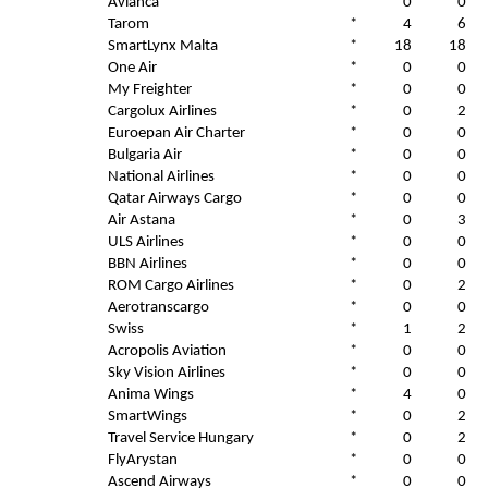
Avianca
*
0
0
Tarom
*
4
6
SmartLynx Malta
*
18
18
One Air
*
0
0
My Freighter
*
0
0
Cargolux Airlines
*
0
2
Euroepan Air Charter
*
0
0
Bulgaria Air
*
0
0
National Airlines
*
0
0
Qatar Airways Cargo
*
0
0
Air Astana
*
0
3
ULS Airlines
*
0
0
BBN Airlines
*
0
0
ROM Cargo Airlines
*
0
2
Aerotranscargo
*
0
0
Swiss
*
1
2
Acropolis Aviation
*
0
0
Sky Vision Airlines
*
0
0
Anima Wings
*
4
0
SmartWings
*
0
2
Travel Service Hungary
*
0
2
FlyArystan
*
0
0
Ascend Airways
*
0
0