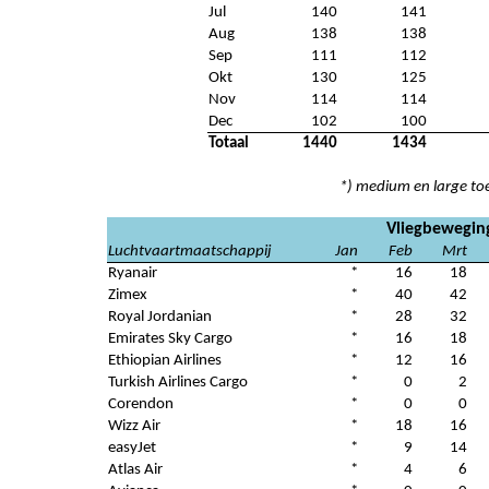
Jul
140
141
Aug
138
138
Sep
111
112
Okt
130
125
Nov
114
114
Dec
102
100
Totaal
1440
1434
*) medium en large to
Vliegbewegin
Luchtvaartmaatschappij
Jan
Feb
Mrt
Ryanair
*
16
18
Zimex
*
40
42
Royal Jordanian
*
28
32
Emirates Sky Cargo
*
16
18
Ethiopian Airlines
*
12
16
Turkish Airlines Cargo
*
0
2
Corendon
*
0
0
Wizz Air
*
18
16
easyJet
*
9
14
Atlas Air
*
4
6