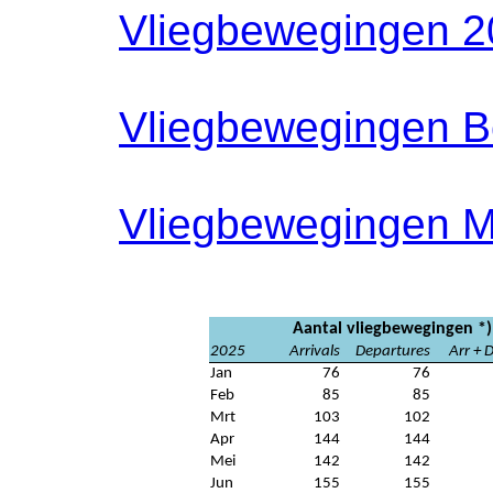
Vliegbewegingen 
Vliegbewegingen B
Vliegbewegingen 
Aantal vliegbewegingen *)
2025
Arrivals
Departures
Arr + 
Jan
76
76
Feb
85
85
Mrt
103
102
Apr
144
144
Mei
142
142
Jun
155
155