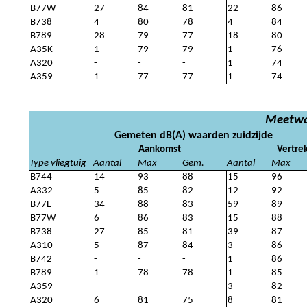
B77W
27
84
81
22
86
B738
4
80
78
4
84
B789
28
79
77
18
80
A35K
1
79
79
1
76
A320
-
-
-
1
74
A359
1
77
77
1
74
Meetwa
Gemeten dB(A) waarden zuidzijde
Aankomst
Vertre
Type vliegtuig
Aantal
Max
Gem.
Aantal
Max
B744
14
93
88
15
96
A332
5
85
82
12
92
B77L
34
88
83
59
89
B77W
6
86
83
15
88
B738
27
85
81
39
87
A310
5
87
84
3
86
B742
-
-
-
1
86
B789
1
78
78
1
85
A359
-
-
-
3
82
A320
6
81
75
8
81