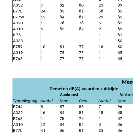
A332
7
82
80
23
89
B77L
24
83
81
58
85
B77W
15
84
81
29
85
A320
1
78
78
5
82
A310
5
83
82
9
85
IL76
-
-
-
1
81
A333
-
-
-
1
80
B789
10
81
77
16
80
A319
1
75
75
1
85
B763
1
77
77
1
85
Meet
Gemeten dB(A) waarden zuidzijde
Aankomst
Vertre
Type vliegtuig
Aantal
Max
Gem.
Aantal
Max
B744
8
87
85
7
96
A332
16
84
81
18
88
B763
1
78
78
1
87
A310
12
84
82
8
86
B77L
41
86
81
35
86