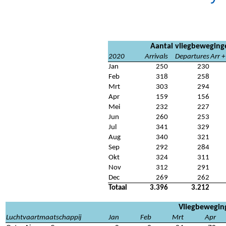
Aantal vliegbeweging
2020
Arrivals
Departures
Arr 
Jan
250
230
Feb
318
258
Mrt
303
294
Apr
159
156
Mei
232
227
Jun
260
253
Jul
341
329
Aug
340
321
Sep
292
284
Okt
324
311
Nov
312
291
Dec
269
262
Totaal
3.396
3.212
Vliegbewegin
Luchtvaartmaatschappij
Jan
Feb
Mrt
Apr