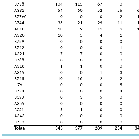
B738
104
115
67
0
A332
54
60
52
56
B77W
0
0
0
2
B744
36
21
29
11
A310
10
9
11
9
A320
10
5
4
1
B789
0
0
0
0
B742
0
0
0
1
A321
7
7
0
0
B788
0
0
0
0
A318
1
1
0
0
A319
0
0
1
3
B748
10
16
2
2
IL76
0
0
0
8
B734
0
0
0
4
BCS3
0
3
5
0
A359
0
0
0
0
BCS1
5
1
0
0
A343
0
0
0
0
B752
0
0
0
0
Totaal
343
377
289
234
3