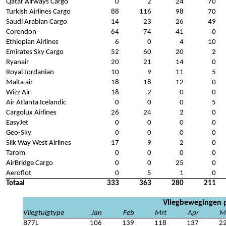
Qatar Airways Cargo
0
2
24
70
Turkish Airlines Cargo
88
116
98
70
Saudi Arabian Cargo
14
23
26
49
Corendon
64
74
41
0
Ethiopian Airlines
6
0
4
10
Emirates Sky Cargo
52
60
20
2
Ryanair
20
21
14
0
Royal Jordanian
10
9
11
5
Malta air
18
18
12
0
Wizz Air
18
2
0
0
Air Atlanta Icelandic
0
0
0
5
Cargolux Airlines
26
24
2
0
EasyJet
0
0
0
0
Geo-Sky
0
0
0
0
Silk Way West Airlines
17
9
2
0
Tarom
0
0
0
0
AirBridge Cargo
0
0
25
0
Aeroflot
0
5
1
0
Totaal
333
363
280
211
Vliegbewegingen p
Vliegtuigtype
Jan
Feb
Mrt
Apr
M
B77L
106
139
118
137
2